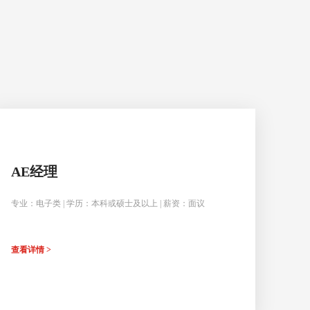
AE经理
专业：电子类 | 学历：本科或硕士及以上 | 薪资：面议
查看详情 >