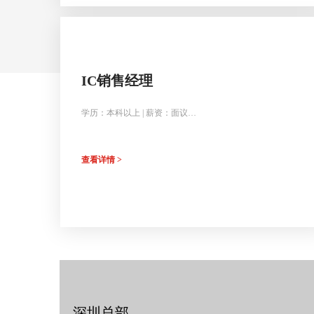
IC销售经理
学历：本科以上 | 薪资：面议
加分项：熟悉快充charger产品线，有手机品牌、ODM资源优
先...
查看详情 >
深圳总部